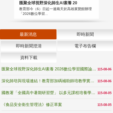
匯聚全球視野深化師生AI素養 20
國
教育部今（6）日起一連兩天於高雄展覽館辦理
教
「2026數位學習...
中
最新消息
即時新聞
即時新聞澄清
電子布告欄
資料下載
匯聚全球視野深化師生AI素養 2026數位學習國際論壇高雄登場
115-08-06
深化師培與現場連結！教育部加碼補助師培教學實踐研究 10月師培國際研討會交流教學實踐經驗
115-08-06
國教署「全國高中暑期研習營」 以多元課程培養學生瞭解誠信專業與倫理價值
115-08-05
《食品安全衛生管理法》修正草案
115-08-05