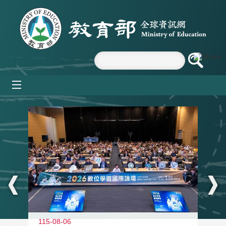
跳到主要內容區塊
mobile_menu
:::
115-08-06
11