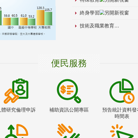
終身學習
技術及職業教育
便民服務
人體研究倫理申訴
補助資訊公開專區
預告統計資料發
時間表