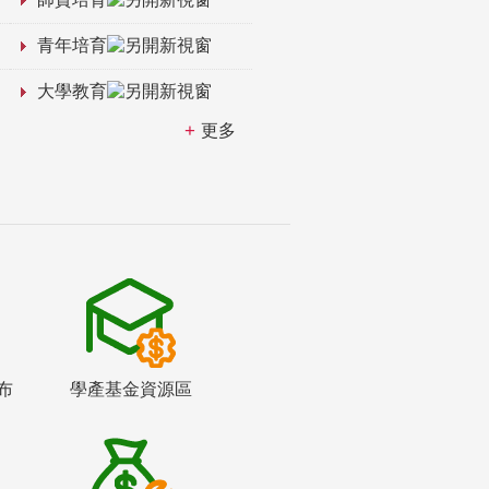
青年培育
大學教育
更多
布
學產基金資源區