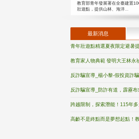
教育部青年發展署在全臺建置10
壯遊點，提供山林、海洋...
最新消息
青年壯遊點精選夏夜限定避暑提
教育家人物典範 發明大王林永
反詐騙宣導_楊小黎-假投資詐
反詐騙宣導_防詐有道，霹靂布
跨越限制，探索潛能！115年
高齡不是終點而是夢想起點！教