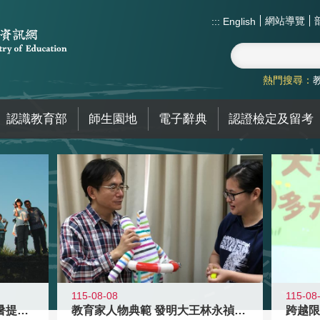
網站導覽
:::
English
熱門搜尋：
認識教育部
師生園地
電子辭典
認證檢定及留考
115-08-08
115-08
教育家人物典範 發明大王林永禎教授
青年壯遊點精選夏夜限定避暑提案 漫