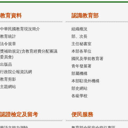
教育資料
認識教育部
中華民國教育現況簡介
組織概況
教育統計
部、次長
法令規章
主任秘書室
獎補助規定(含教育經費分配審議
本部各單位
委員會)
國民及學前教育署
出版品
青年發展署
行政院公報資訊網
部屬機構
教育剪影
本部駐境外機構
主題網站
部史網站
各級學校
認證檢定及留考
便民服務
華語文能力測驗
教育部全民安全指引專區