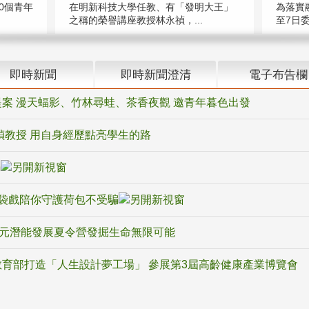
在明新科技大學任教、有「發明大王」
0個青年
為落實
之稱的榮譽講座教授林永禎，...
至7日委
即時新聞
即時新聞澄清
電子布告欄
案 漫天蝠影、竹林尋蛙、茶香夜觀 邀青年暮色出發
禎教授 用自身經歷點亮學生的路
騙
袋戲陪你守護荷包不受騙
多元潛能發展夏令營發掘生命無限可能
育部打造「人生設計夢工場」 參展第3屆高齡健康產業博覽會