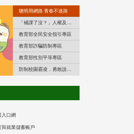
聰明用網路 青春不迷路
「補課了沒？」人權及轉型正義教育專區
教育部全民安全指引專區
教育部詐騙防制專區
教育部性別平等專區
防制校園霸凌，勇敢說出來！
習入口網
育與就業儲蓄帳戶