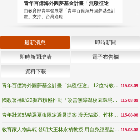
青年百億海外圓夢基金計畫「無礙征途
國
由教育部青年發展署「青年百億海外圓夢基金計
無
畫」支持、台灣適應...
是
最新消息
即時新聞
即時新聞澄清
電子布告欄
資料下載
青年百億海外圓夢基金計畫「無礙征途」 12位特教與弱勢青年勇闖西班牙 跨越感官限制見證生命蛻變
115-08-09
國教署補助22縣市積極推動「改善無障礙校園環境計畫」 打造友善、安全、無礙學習空間
115-08-09
青年壯遊點精選夏夜限定避暑提案 漫天蝠影、竹林尋蛙、茶香夜觀 邀青年暮色出發
115-08-08
教育家人物典範 發明大王林永禎教授 用自身經歷點亮學生的路
115-08-08