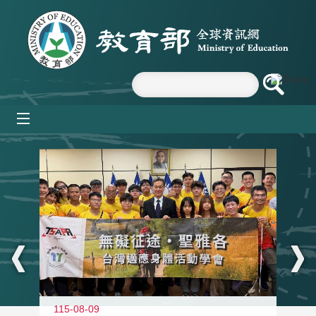
跳到主要內容區塊
mobile_menu
:::
115-08-09
11