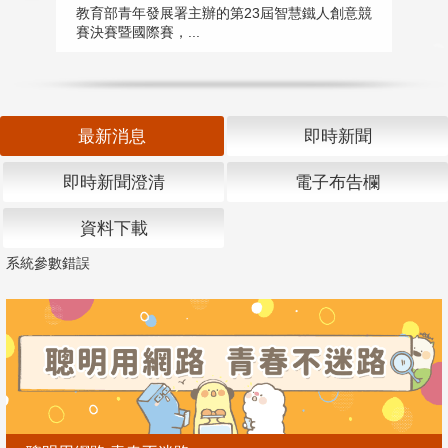
匯
教育部青年發展署主辦的第23屆智慧鐵人創意競
賽決賽暨國際賽，...
教
「
最新消息
即時新聞
即時新聞澄清
電子布告欄
資料下載
系統參數錯誤