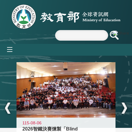
跳到主要內容區塊
mobile_menu
:::
115-08-06
2026智鐵決賽煉製「Blind
11