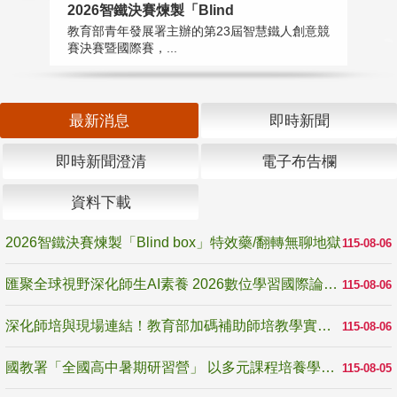
2026智鐵決賽煉製「Blind
匯
教育部青年發展署主辦的第23屆智慧鐵人創意競
教
賽決賽暨國際賽，...
「
最新消息
即時新聞
即時新聞澄清
電子布告欄
資料下載
2026智鐵決賽煉製「Blind box」特效藥/翻轉無聊地獄
115-08-06
匯聚全球視野深化師生AI素養 2026數位學習國際論壇高雄登場
115-08-06
深化師培與現場連結！教育部加碼補助師培教學實踐研究 10月師培國際研討會交流教學實踐經驗
115-08-06
國教署「全國高中暑期研習營」 以多元課程培養學生瞭解誠信專業與倫理價值
115-08-05