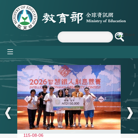
跳到主要內容區塊
mobile_menu
:::
115-08-06
11