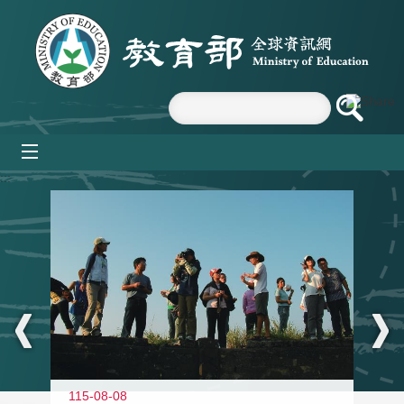
跳到主要內容區塊
mobile_menu
:::
11
115-08-08