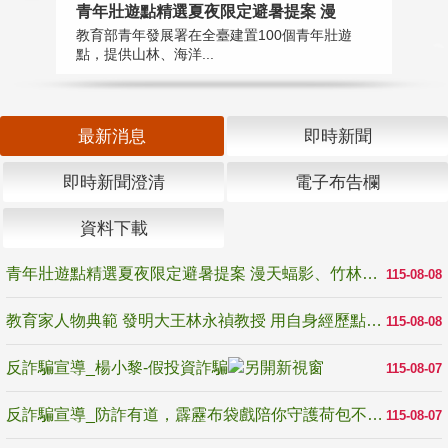
教
青年壯遊點精選夏夜限定避暑提案 漫
在
教育部青年發展署在全臺建置100個青年壯遊
譽
點，提供山林、海洋...
最新消息
即時新聞
即時新聞澄清
電子布告欄
資料下載
青年壯遊點精選夏夜限定避暑提案 漫天蝠影、竹林尋蛙、茶香夜觀 邀青年暮色出發
115-08-08
教育家人物典範 發明大王林永禎教授 用自身經歷點亮學生的路
115-08-08
反詐騙宣導_楊小黎-假投資詐騙
115-08-07
反詐騙宣導_防詐有道，霹靂布袋戲陪你守護荷包不受騙
115-08-07