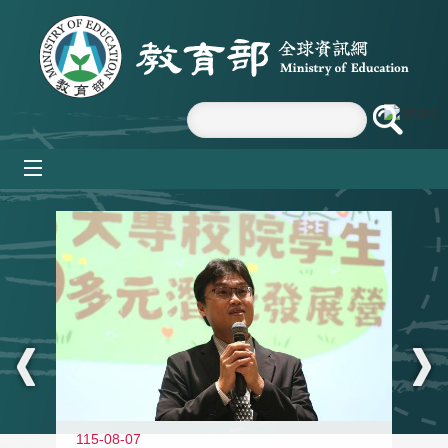
跳到主要內容區塊
mobile_menu
:::
11
115-08-07