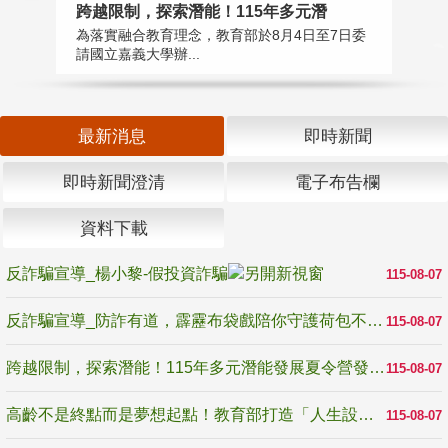
高
跨越限制，探索潛能！115年多元潛
教
為落實融合教育理念，教育部於8月4日至7日委
博
請國立嘉義大學辦...
最新消息
即時新聞
即時新聞澄清
電子布告欄
資料下載
反詐騙宣導_楊小黎-假投資詐騙
115-08-07
反詐騙宣導_防詐有道，霹靂布袋戲陪你守護荷包不受騙
115-08-07
跨越限制，探索潛能！115年多元潛能發展夏令營發掘生命無限可能
115-08-07
高齡不是終點而是夢想起點！教育部打造「人生設計夢工場」 參展第3屆高齡健康產業博覽會
115-08-07