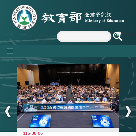
跳到主要內容區塊
mobile_menu
:::
115-08-06
11