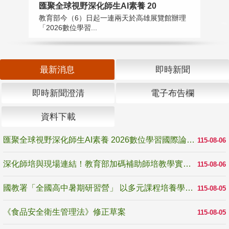
匯聚全球視野深化師生AI素養 20
國
教育部今（6）日起一連兩天於高雄展覽館辦理
教
「2026數位學習...
中
最新消息
即時新聞
即時新聞澄清
電子布告欄
資料下載
匯聚全球視野深化師生AI素養 2026數位學習國際論壇高雄登場
115-08-06
深化師培與現場連結！教育部加碼補助師培教學實踐研究 10月師培國際研討會交流教學實踐經驗
115-08-06
國教署「全國高中暑期研習營」 以多元課程培養學生瞭解誠信專業與倫理價值
115-08-05
《食品安全衛生管理法》修正草案
115-08-05