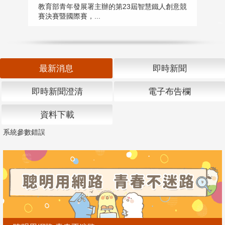
匯
教育部青年發展署主辦的第23屆智慧鐵人創意競
賽決賽暨國際賽，...
教
「
最新消息
即時新聞
即時新聞澄清
電子布告欄
資料下載
系統參數錯誤