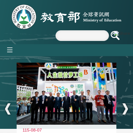
跳到主要內容區塊
mobile_menu
:::
115-08-07
11