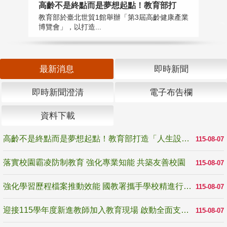
高齡不是終點而是夢想起點！教育部打
落
教育部於臺北世貿1館舉辦「第3屆高齡健康產業
為
博覽會」，以打造...
事
最新消息
即時新聞
即時新聞澄清
電子布告欄
資料下載
高齡不是終點而是夢想起點！教育部打造「人生設計夢工場」 參展第3屆高齡健康產業博覽會
115-08-07
落實校園霸凌防制教育 強化專業知能 共築友善校園
115-08-07
強化學習歷程檔案推動效能 國教署攜手學校精進行政與教學支持
115-08-07
迎接115學年度新進教師加入教育現場 啟動全面支持陪伴
115-08-07