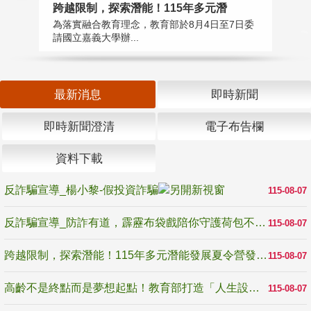
高
跨越限制，探索潛能！115年多元潛
教
為落實融合教育理念，教育部於8月4日至7日委
博
請國立嘉義大學辦...
最新消息
即時新聞
即時新聞澄清
電子布告欄
資料下載
反詐騙宣導_楊小黎-假投資詐騙
115-08-07
反詐騙宣導_防詐有道，霹靂布袋戲陪你守護荷包不受騙
115-08-07
跨越限制，探索潛能！115年多元潛能發展夏令營發掘生命無限可能
115-08-07
高齡不是終點而是夢想起點！教育部打造「人生設計夢工場」 參展第3屆高齡健康產業博覽會
115-08-07