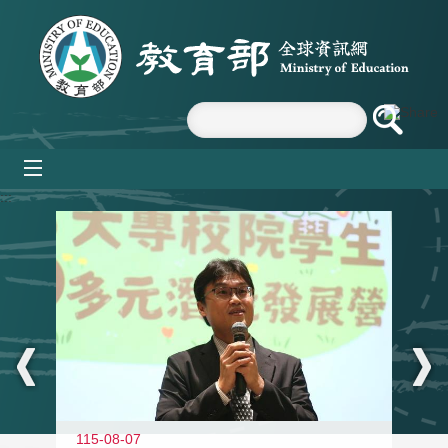
跳到主要內容區塊
mobile_menu
:::
11
115-08-07