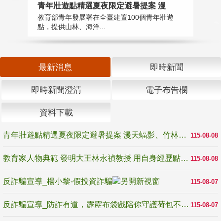
教
青年壯遊點精選夏夜限定避暑提案 漫
在
教育部青年發展署在全臺建置100個青年壯遊
譽
點，提供山林、海洋...
最新消息
即時新聞
即時新聞澄清
電子布告欄
資料下載
青年壯遊點精選夏夜限定避暑提案 漫天蝠影、竹林尋蛙、茶香夜觀 邀青年暮色出發
115-08-08
教育家人物典範 發明大王林永禎教授 用自身經歷點亮學生的路
115-08-08
反詐騙宣導_楊小黎-假投資詐騙
115-08-07
反詐騙宣導_防詐有道，霹靂布袋戲陪你守護荷包不受騙
115-08-07