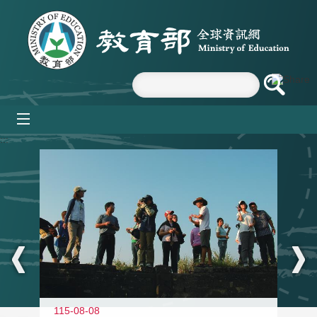
跳到主要內容區塊
mobile_menu
:::
11
115-08-08