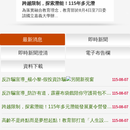
高
跨越限制，探索潛能！115年多元潛
教
為落實融合教育理念，教育部於8月4日至7日委
博
請國立嘉義大學辦...
最新消息
即時新聞
即時新聞澄清
電子布告欄
資料下載
反詐騙宣導_楊小黎-假投資詐騙
115-08-07
反詐騙宣導_防詐有道，霹靂布袋戲陪你守護荷包不受騙
115-08-07
跨越限制，探索潛能！115年多元潛能發展夏令營發掘生命無限可能
115-08-07
高齡不是終點而是夢想起點！教育部打造「人生設計夢工場」 參展第3屆高齡健康產業博覽會
115-08-07