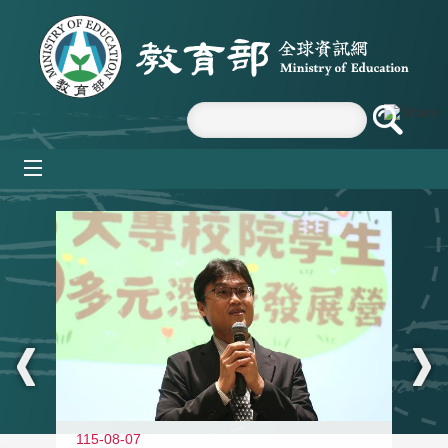
跳到主要內容區塊
mobile_menu
:::
11
115-08-07