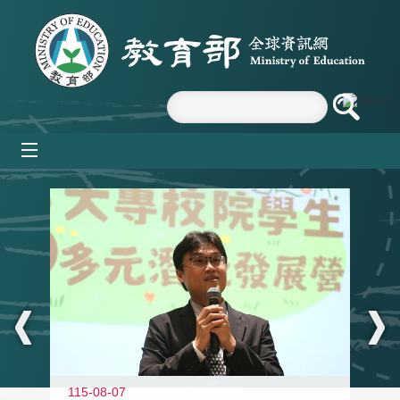
跳到主要內容區塊
mobile_menu
:::
11
115-08-07