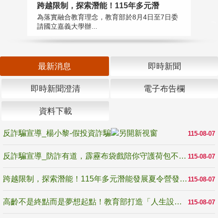
高
跨越限制，探索潛能！115年多元潛
教
為落實融合教育理念，教育部於8月4日至7日委
博
請國立嘉義大學辦...
最新消息
即時新聞
即時新聞澄清
電子布告欄
資料下載
反詐騙宣導_楊小黎-假投資詐騙
115-08-07
反詐騙宣導_防詐有道，霹靂布袋戲陪你守護荷包不受騙
115-08-07
跨越限制，探索潛能！115年多元潛能發展夏令營發掘生命無限可能
115-08-07
高齡不是終點而是夢想起點！教育部打造「人生設計夢工場」 參展第3屆高齡健康產業博覽會
115-08-07