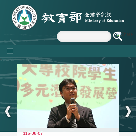
跳到主要內容區塊
mobile_menu
:::
11
115-08-07