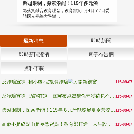
高
跨越限制，探索潛能！115年多元潛
教
為落實融合教育理念，教育部於8月4日至7日委
博
請國立嘉義大學辦...
最新消息
即時新聞
即時新聞澄清
電子布告欄
資料下載
反詐騙宣導_楊小黎-假投資詐騙
115-08-07
反詐騙宣導_防詐有道，霹靂布袋戲陪你守護荷包不受騙
115-08-07
跨越限制，探索潛能！115年多元潛能發展夏令營發掘生命無限可能
115-08-07
高齡不是終點而是夢想起點！教育部打造「人生設計夢工場」 參展第3屆高齡健康產業博覽會
115-08-07