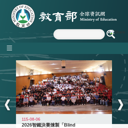
跳到主要內容區塊
mobile_menu
:::
115-08-06
2026智鐵決賽煉製「Blind
11