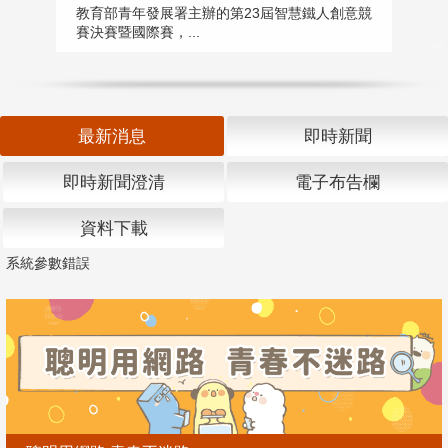
匯
教育部青年發展署主辦的第23屆智慧鐵人創意競
賽決賽暨國際賽，...
教
「
最新消息
即時新聞
即時新聞澄清
電子布告欄
資料下載
系統參數錯誤