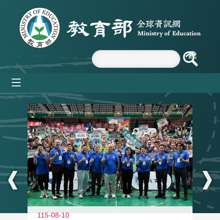
跳到主要內容區塊
mobile_menu
:::
115-08-10
11