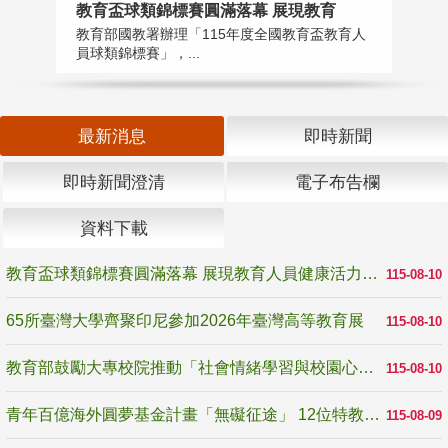
教育盃球類錦標賽圓滿落幕 展現教育
6
教育部國教署辦理「115年度全國教育盃教育人
「
員球類錦標賽」，...
首
最新消息
即時新聞
即時新聞澄清
電子布告欄
資料下載
教育盃球類錦標賽圓滿落幕 展現教育人員健康活力與團隊精神
115-08-10
65所臺灣大學齊聚印尼參加2026年臺灣高等教育展
115-08-10
教育部鼓勵大專校院推動「社會情緒學習與校園心理健康促進計畫」 培育校園「心」韌性
115-08-10
青年百億海外圓夢基金計畫「無礙征途」 12位特教與弱勢青年勇闖西班牙 跨越感官限制見證生命蛻變
115-08-09