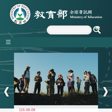
跳到主要內容區塊
mobile_menu
:::
11
115-08-08