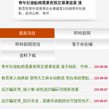
教
青年壯遊點精選夏夜限定避暑提案 漫
在
教育部青年發展署在全臺建置100個青年壯遊
譽
點，提供山林、海洋...
最新消息
即時新聞
即時新聞澄清
電子布告欄
資料下載
青年壯遊點精選夏夜限定避暑提案 漫天蝠影、竹林尋蛙、茶香夜觀 邀青年暮色出發
115-08-08
教育家人物典範 發明大王林永禎教授 用自身經歷點亮學生的路
115-08-08
反詐騙宣導_楊小黎-假投資詐騙
115-08-07
反詐騙宣導_防詐有道，霹靂布袋戲陪你守護荷包不受騙
115-08-07