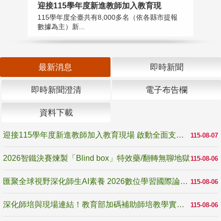
迎接115學年度新進教師加入教育現
2
115學年度全臺共有8,000多名（依各縣市提報
教
數據為主）新...
賽
最新消息
即時新聞
即時新聞澄清
電子布告欄
資料下載
迎接115學年度新進教師加入教育現場 啟動全面支持陪伴
115-08-07
2026智鐵決賽煉製「Blind box」特效藥/翻轉無聊地獄
115-08-06
匯聚全球視野深化師生AI素養 2026數位學習國際論壇高雄登場
115-08-06
深化師培與現場連結！教育部加碼補助師培教學實踐研究 10月師培國際研討會交流教學實踐經驗
115-08-06