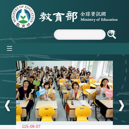
跳到主要內容區塊
mobile_menu
:::
115-08-07
11