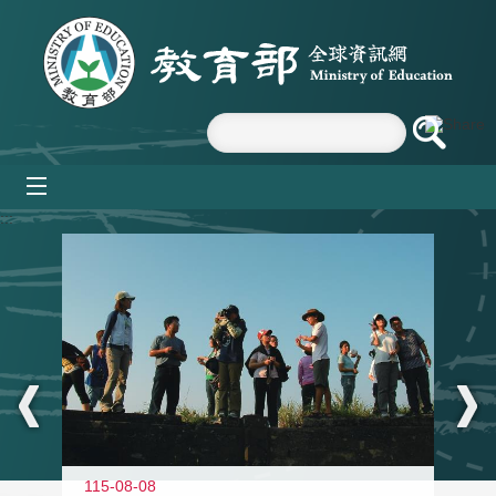
跳到主要內容區塊
mobile_menu
:::
11
115-08-08