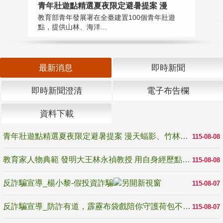
教
青年壯遊點精選夏夜限定避暑提案 漫
在
教育部青年發展署在全臺建置100個青年壯遊
譽
點，提供山林、海洋...
最新消息
即時新聞
即時新聞澄清
電子布告欄
資料下載
青年壯遊點精選夏夜限定避暑提案 漫天蝠影、竹林尋蛙、茶香夜觀 邀青年暮色出發
115-08-08
教育家人物典範 發明大王林永禎教授 用自身經歷點亮學生的路
115-08-08
反詐騙宣導_楊小黎-假投資詐騙
115-08-07
反詐騙宣導_防詐有道，霹靂布袋戲陪你守護荷包不受騙
115-08-07