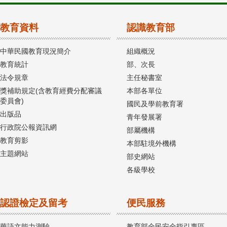
教育資料
認識教育部
中華民國教育現況簡介
組織概況
教育統計
部、次長
法令規章
主任秘書室
獎補助規定(含教育經費分配審議
本部各單位
委員會)
國民及學前教育署
出版品
青年發展署
行政院公報資訊網
部屬機構
教育剪影
本部駐境外機構
主題網站
部史網站
各級學校
認證檢定及留考
便民服務
華語文能力測驗
教育部全民安全指引專區