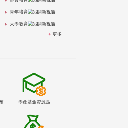
青年培育
大學教育
更多
布
學產基金資源區