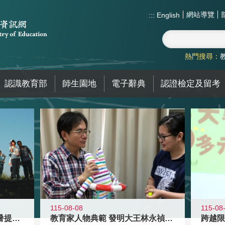
網站導覽
:::
English
熱門搜尋：
認識教育部
師生園地
電子辭典
認證檢定及留考
115-08-08
115-08
教育家人物典範 發明大王林永禎教授
青年壯遊點精選夏夜限定避暑提案 漫