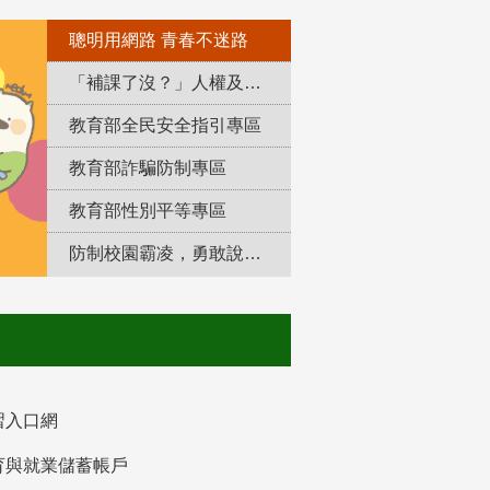
聰明用網路 青春不迷路
「補課了沒？」人權及轉型正義教育專區
教育部全民安全指引專區
教育部詐騙防制專區
教育部性別平等專區
防制校園霸凌，勇敢說出來！
習入口網
育與就業儲蓄帳戶