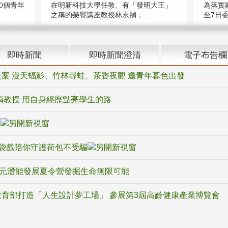
在明新科技大學任教、有「發明大王」
0個青年
為落實
之稱的榮譽講座教授林永禎，...
至7日委
即時新聞
即時新聞澄清
電子布告欄
案 漫天蝠影、竹林尋蛙、茶香夜觀 邀青年暮色出發
禎教授 用自身經歷點亮學生的路
騙
袋戲陪你守護荷包不受騙
多元潛能發展夏令營發掘生命無限可能
育部打造「人生設計夢工場」 參展第3屆高齡健康產業博覽會