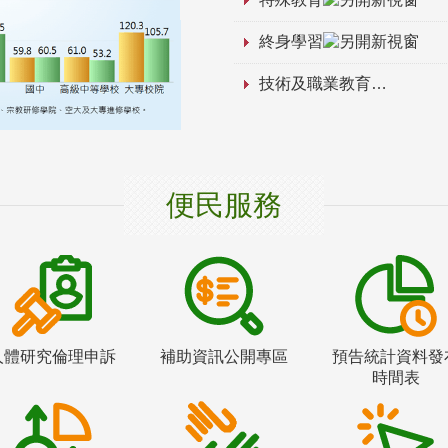
終身學習
技術及職業教育
便民服務
人體研究倫理申訴
補助資訊公開專區
預告統計資料發
時間表