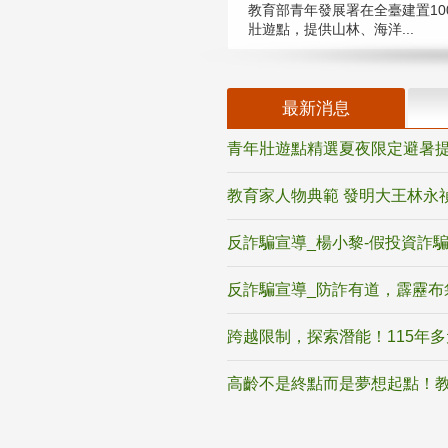
教育部青年發展署在全臺建置10
壯遊點，提供山林、海洋...
最新消息
青年壯遊點精選夏夜限定避暑提
教育家人物典範 發明大王林永
反詐騙宣導_楊小黎-假投資詐
反詐騙宣導_防詐有道，霹靂布
跨越限制，探索潛能！115年
高齡不是終點而是夢想起點！教