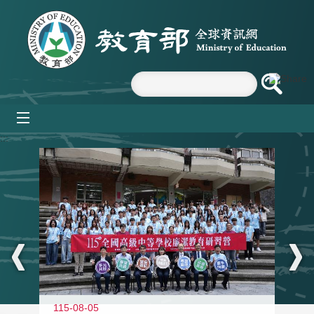
跳到主要內容區塊
mobile_menu
:::
115-08-05
11