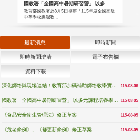
國教署「全國高中暑期研習營」 以多
學
教育部國教署於8月5日舉辦「115年度全國高級
教
中等學校廉潔教...
「
最新消息
即時新聞
即時新聞澄清
電子布告欄
資料下載
深化師培與現場連結！教育部加碼補助師培教學實踐研究 10月師培國際研討會交流教學實踐經驗
115-08-06
國教署「全國高中暑期研習營」 以多元課程培養學生瞭解誠信專業與倫理價值
115-08-05
《食品安全衛生管理法》修正草案
115-08-05
《危老條例》、《都更新條例》修正草案
115-08-05