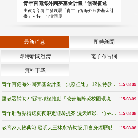
青年百億海外圓夢基金計畫「無礙征途
國
由教育部青年發展署「青年百億海外圓夢基金計
無
畫」支持、台灣適應...
是
最新消息
即時新聞
即時新聞澄清
電子布告欄
資料下載
青年百億海外圓夢基金計畫「無礙征途」 12位特教與弱勢青年勇闖西班牙 跨越感官限制見證生命蛻變
115-08-09
國教署補助22縣市積極推動「改善無障礙校園環境計畫」 打造友善、安全、無礙學習空間
115-08-09
青年壯遊點精選夏夜限定避暑提案 漫天蝠影、竹林尋蛙、茶香夜觀 邀青年暮色出發
115-08-08
教育家人物典範 發明大王林永禎教授 用自身經歷點亮學生的路
115-08-08