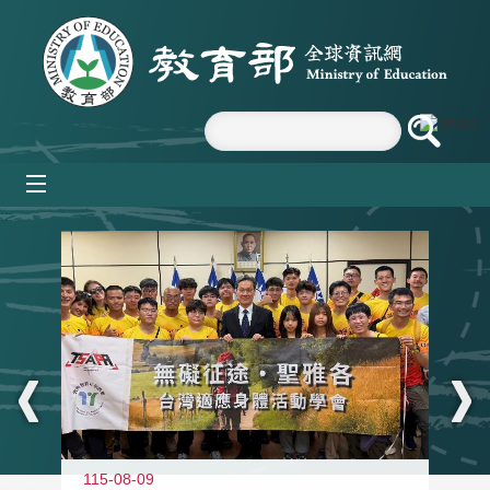
跳到主要內容區塊
mobile_menu
:::
115-08-09
11