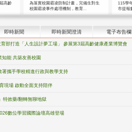
屆高齡
為落實校園霸凌防制計畫，完備生對生
115學
校園霸凌事件處理機制，教育...
市提報數
即時新聞
即時新聞澄清
電子布告欄
育部打造「人生設計夢工場」 參展第3屆高齡健康產業博覽會
業知能 共築友善校園
教署攜手學校精進行政與教學支持
教育現場 啟動全面支持陪伴
ox」特效藥/翻轉無聊地獄
2026數位學習國際論壇高雄登場