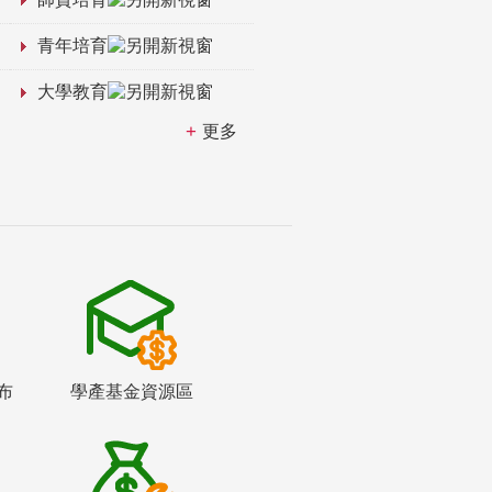
青年培育
大學教育
更多
布
學產基金資源區