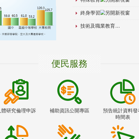
終身學習
技術及職業教育
便民服務
人體研究倫理申訴
補助資訊公開專區
預告統計資料發
時間表