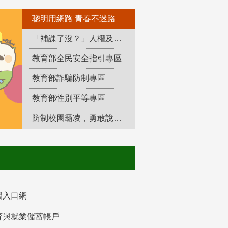
聰明用網路 青春不迷路
「補課了沒？」人權及轉型正義教育專區
教育部全民安全指引專區
教育部詐騙防制專區
教育部性別平等專區
防制校園霸凌，勇敢說出來！
習入口網
育與就業儲蓄帳戶