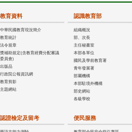
教育資料
認識教育部
中華民國教育現況簡介
組織概況
教育統計
部、次長
法令規章
主任秘書室
獎補助規定(含教育經費分配審議
本部各單位
委員會)
國民及學前教育署
出版品
青年發展署
行政院公報資訊網
部屬機構
教育剪影
本部駐境外機構
主題網站
部史網站
各級學校
認證檢定及留考
便民服務
華語文能力測驗
教育部全民安全指引專區