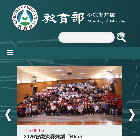
跳到主要內容區塊
mobile_menu
:::
115-08-06
2026智鐵決賽煉製「Blind
11