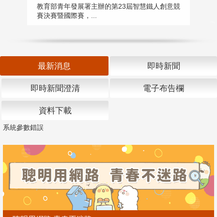
匯
教育部青年發展署主辦的第23屆智慧鐵人創意競
賽決賽暨國際賽，...
教
「
最新消息
即時新聞
即時新聞澄清
電子布告欄
資料下載
系統參數錯誤