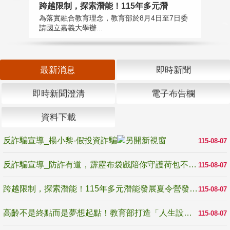
高
跨越限制，探索潛能！115年多元潛
教
為落實融合教育理念，教育部於8月4日至7日委
博
請國立嘉義大學辦...
最新消息
即時新聞
即時新聞澄清
電子布告欄
資料下載
反詐騙宣導_楊小黎-假投資詐騙
115-08-07
反詐騙宣導_防詐有道，霹靂布袋戲陪你守護荷包不受騙
115-08-07
跨越限制，探索潛能！115年多元潛能發展夏令營發掘生命無限可能
115-08-07
高齡不是終點而是夢想起點！教育部打造「人生設計夢工場」 參展第3屆高齡健康產業博覽會
115-08-07