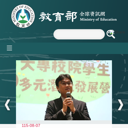
跳到主要內容區塊
mobile_menu
:::
11
115-08-07