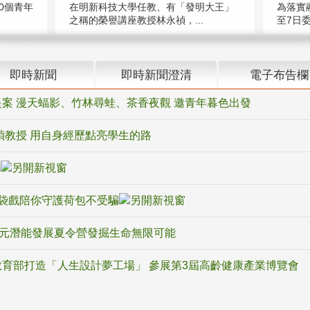
在明新科技大學任教、有「發明大王」
0個青年
為落實
之稱的榮譽講座教授林永禎，...
至7日委
即時新聞
即時新聞澄清
電子布告欄
案 漫天蝠影、竹林尋蛙、茶香夜觀 邀青年暮色出發
禎教授 用自身經歷點亮學生的路
騙
袋戲陪你守護荷包不受騙
多元潛能發展夏令營發掘生命無限可能
育部打造「人生設計夢工場」 參展第3屆高齡健康產業博覽會