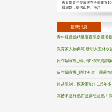
教育部青年發展署在全臺建置10
壯遊點，提供山林、海洋...
最新消息
青年壯遊點精選夏夜限定避暑提
教育家人物典範 發明大王林永
反詐騙宣導_楊小黎-假投資詐
反詐騙宣導_防詐有道，霹靂布
跨越限制，探索潛能！115年
高齡不是終點而是夢想起點！教