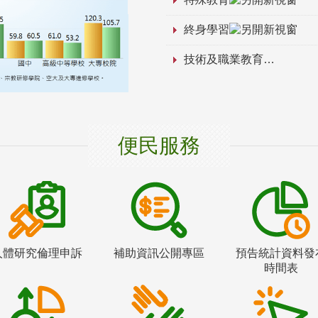
終身學習
技術及職業教育
便民服務
人體研究倫理申訴
補助資訊公開專區
預告統計資料發
時間表