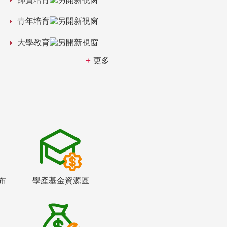
青年培育
大學教育
更多
布
學產基金資源區