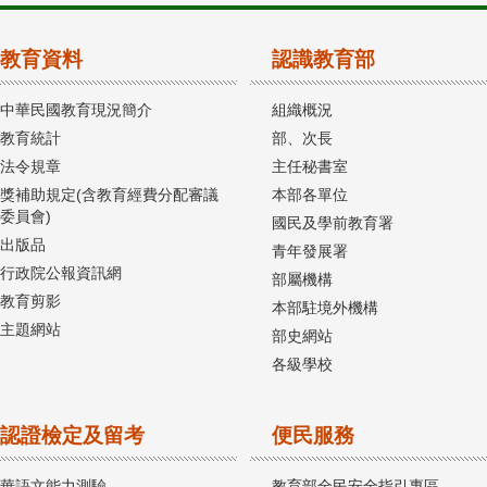
教育資料
認識教育部
中華民國教育現況簡介
組織概況
教育統計
部、次長
法令規章
主任秘書室
獎補助規定(含教育經費分配審議
本部各單位
委員會)
國民及學前教育署
出版品
青年發展署
行政院公報資訊網
部屬機構
教育剪影
本部駐境外機構
主題網站
部史網站
各級學校
認證檢定及留考
便民服務
華語文能力測驗
教育部全民安全指引專區