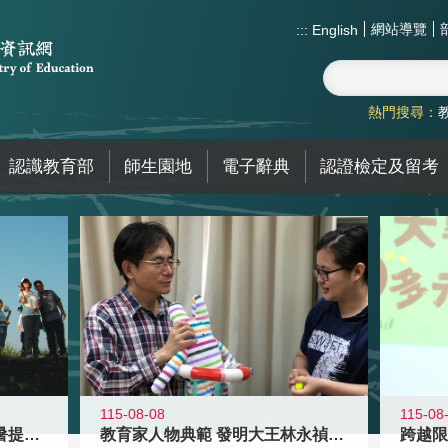
網站導覽
:::
English
熱門搜尋：
認識教育部
師生園地
電子辭典
認證檢定及留考
115-08-08
115-08
教育家人物典範 發明大王林永禎教授
青年壯遊點精選夏夜限定避暑提案 漫