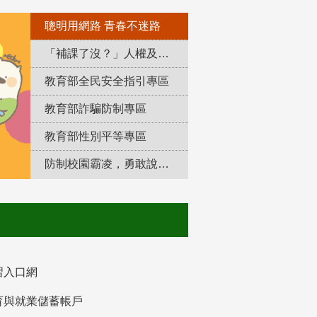
聰明用網路 青春不迷路
「補課了沒？」人權及轉型正義教育專區
教育部全民安全指引專區
教育部詐騙防制專區
教育部性別平等專區
防制校園霸凌，勇敢說出來！
習入口網
育與就業儲蓄帳戶