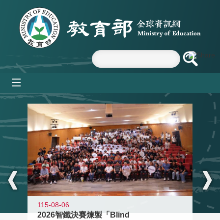
跳到主要內容區塊
mobile_menu
:::
115-08-06
2026智鐵決賽煉製「Blind
11