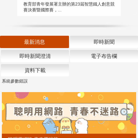
匯
教育部青年發展署主辦的第23屆智慧鐵人創意競
賽決賽暨國際賽，...
教
「
最新消息
即時新聞
即時新聞澄清
電子布告欄
資料下載
系統參數錯誤