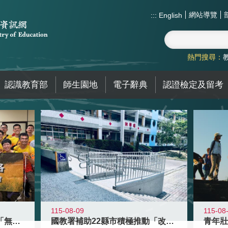
網站導覽
:::
English
熱門搜尋：
認識教育部
師生園地
電子辭典
認證檢定及留考
115-08-09
115-08
青年百億海外圓夢基金計畫「無礙征途
國教署補助22縣市積極推動「改善無