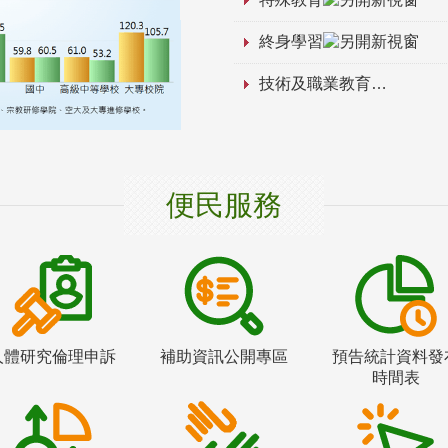
終身學習
技術及職業教育
便民服務
人體研究倫理申訴
補助資訊公開專區
預告統計資料發
時間表