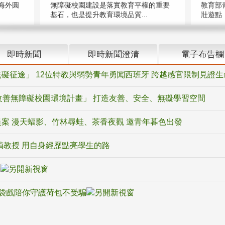
海外圓
無障礙校園建設是落實教育平權的重要
教育部
基石，也是提升教育環境品質...
壯遊點，
即時新聞
即時新聞澄清
電子布告欄
礙征途」 12位特教與弱勢青年勇闖西班牙 跨越感官限制見證生
改善無障礙校園環境計畫」 打造友善、安全、無礙學習空間
案 漫天蝠影、竹林尋蛙、茶香夜觀 邀青年暮色出發
禎教授 用自身經歷點亮學生的路
騙
袋戲陪你守護荷包不受騙