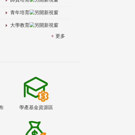
青年培育
大學教育
更多
布
學產基金資源區