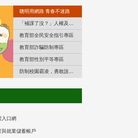
聰明用網路 青春不迷路
「補課了沒？」人權及轉型正義教育專區
教育部全民安全指引專區
教育部詐騙防制專區
教育部性別平等專區
防制校園霸凌，勇敢說出來！
習入口網
育與就業儲蓄帳戶