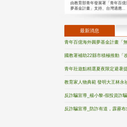
由教育部青年發展署「青年百億
夢基金計畫」支持、台灣適應...
最新消息
青年百億海外圓夢基金計畫「無
國教署補助22縣市積極推動「
青年壯遊點精選夏夜限定避暑提
教育家人物典範 發明大王林永
反詐騙宣導_楊小黎-假投資詐
反詐騙宣導_防詐有道，霹靂布