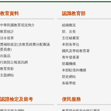
教育資料
認識教育部
中華民國教育現況簡介
組織概況
教育統計
部、次長
法令規章
主任秘書室
獎補助規定(含教育經費分配審議
本部各單位
委員會)
國民及學前教育署
出版品
青年發展署
行政院公報資訊網
部屬機構
教育剪影
本部駐境外機構
主題網站
部史網站
各級學校
認證檢定及留考
便民服務
華語文能力測驗
教育部全民安全指引專區