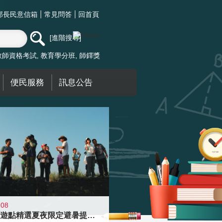
部長民意信箱
常見問答
回首頁
進階搜尋
教師資格考試
教育學分班
師鐸獎
便民服務
訊息公告
-08
青年壯遊點精選夏夜限定避暑提案 漫