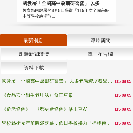
國教署「全國高中暑期研習營」 以多
學
教育部國教署於8月5日舉辦「115年度全國高級
教
中等學校廉潔教...
「
最新消息
即時新聞
即時新聞澄清
電子布告欄
資料下載
國教署「全國高中暑期研習營」 以多元課程培養學生瞭解誠信專業與倫理價值
115-08-05
《食品安全衛生管理法》修正草案
115-08-05
《危老條例》、《都更新條例》修正草案
115-08-05
學校藝術嘉年華圓滿落幕，假日學校接力「棒棒傳美感」
115-08-05