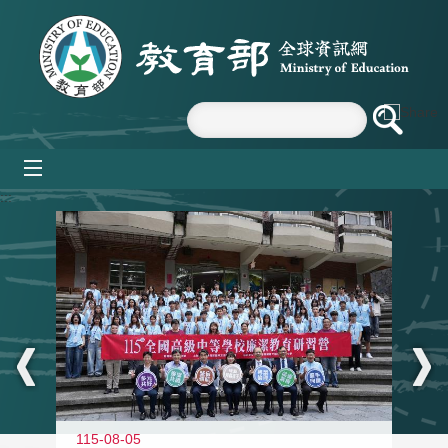
跳到主要內容區塊
mobile_menu
:::
115-08-05
11