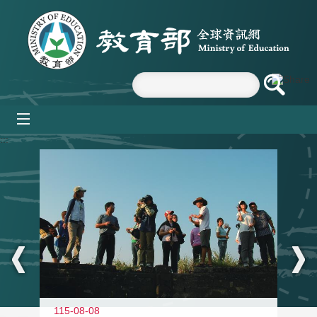
跳到主要內容區塊
mobile_menu
:::
11
115-08-08