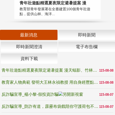
教
青年壯遊點精選夏夜限定避暑提案 漫
在
教育部青年發展署在全臺建置100個青年壯遊
譽
點，提供山林、海洋...
最新消息
即時新聞
即時新聞澄清
電子布告欄
資料下載
青年壯遊點精選夏夜限定避暑提案 漫天蝠影、竹林尋蛙、茶香夜觀 邀青年暮色出發
115-08-08
教育家人物典範 發明大王林永禎教授 用自身經歷點亮學生的路
115-08-08
反詐騙宣導_楊小黎-假投資詐騙
115-08-07
反詐騙宣導_防詐有道，霹靂布袋戲陪你守護荷包不受騙
115-08-07