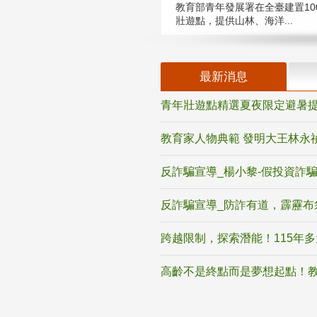
教育部青年發展署在全臺建置10
壯遊點，提供山林、海洋...
最新消息
青年壯遊點精選夏夜限定避暑提
教育家人物典範 發明大王林永
反詐騙宣導_楊小黎-假投資詐
反詐騙宣導_防詐有道，霹靂布
跨越限制，探索潛能！115年
高齡不是終點而是夢想起點！教