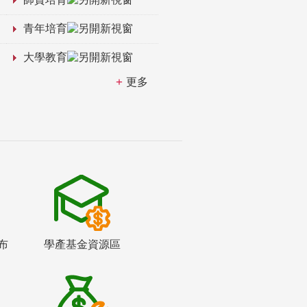
青年培育
大學教育
更多
布
學產基金資源區