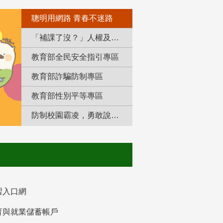
聰明用網路 青春不迷路
「補課了沒？」人權及轉型正義教育專區
教育部全民安全指引專區
教育部詐騙防制專區
教育部性別平等專區
防制校園霸凌，勇敢說出來！
習入口網
育與就業儲蓄帳戶