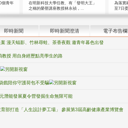
在明新科技大學任教、有「發明大王」
0個青年
為落實
之稱的榮譽講座教授林永禎，...
至7日委
即時新聞
即時新聞澄清
電子布告欄
案 漫天蝠影、竹林尋蛙、茶香夜觀 邀青年暮色出發
禎教授 用自身經歷點亮學生的路
騙
袋戲陪你守護荷包不受騙
多元潛能發展夏令營發掘生命無限可能
育部打造「人生設計夢工場」 參展第3屆高齡健康產業博覽會