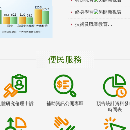
終身學習
技術及職業教育
便民服務
人體研究倫理申訴
補助資訊公開專區
預告統計資料發
時間表