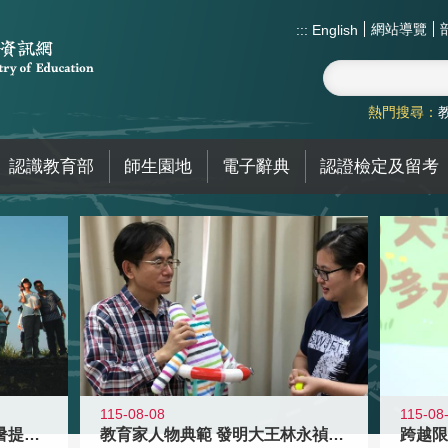
網站導覽
:::
English
熱門搜尋：
認識教育部
師生園地
電子辭典
認證檢定及留考
115-08-08
115-08
教育家人物典範 發明大王林永禎教授
青年壯遊點精選夏夜限定避暑提案 漫