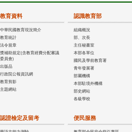
教育資料
認識教育部
中華民國教育現況簡介
組織概況
教育統計
部、次長
法令規章
主任秘書室
獎補助規定(含教育經費分配審議
本部各單位
委員會)
國民及學前教育署
出版品
青年發展署
行政院公報資訊網
部屬機構
教育剪影
本部駐境外機構
主題網站
部史網站
各級學校
認證檢定及留考
便民服務
華語文能力測驗
教育部全民安全指引專區