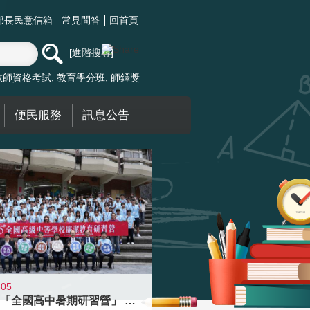
部長民意信箱
常見問答
回首頁
進階搜尋
教師資格考試
教育學分班
師鐸獎
便民服務
訊息公告
-05
國教署「全國高中暑期研習營」 以多