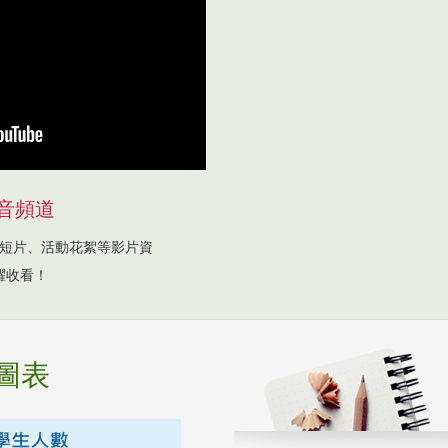
音頻道
短片、活動花絮等影片資
躍收看！
圖表