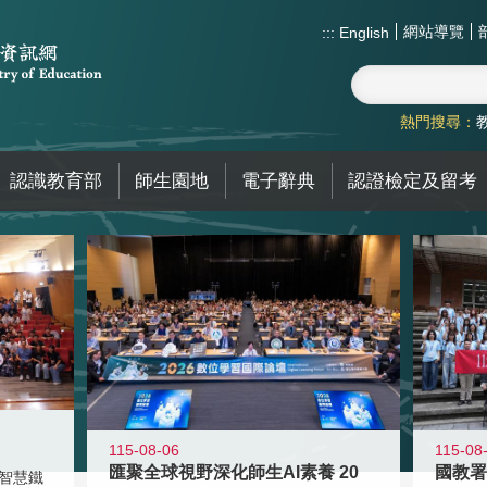
網站導覽
:::
English
熱門搜尋：
認識教育部
師生園地
電子辭典
認證檢定及留考
115-08-06
115-08
匯聚全球視野深化師生AI素養 20
智慧鐵