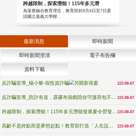
高
跨越限制，探索潛能！115年多元潛
教
為落實融合教育理念，教育部於8月4日至7日委
博
請國立嘉義大學辦...
最新消息
即時新聞
即時新聞澄清
電子布告欄
資料下載
反詐騙宣導_楊小黎-假投資詐騙
115-08-07
反詐騙宣導_防詐有道，霹靂布袋戲陪你守護荷包不受騙
115-08-07
跨越限制，探索潛能！115年多元潛能發展夏令營發掘生命無限可能
115-08-07
高齡不是終點而是夢想起點！教育部打造「人生設計夢工場」 參展第3屆高齡健康產業博覽會
115-08-07