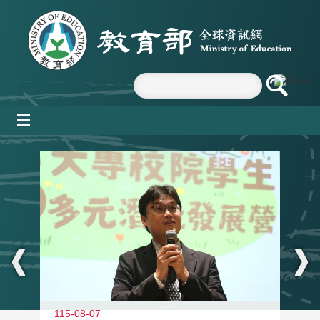
跳到主要內容區塊
mobile_menu
:::
11
115-08-07