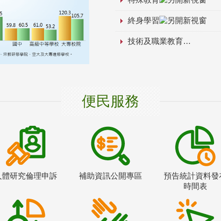
終身學習
技術及職業教育
便民服務
人體研究倫理申訴
補助資訊公開專區
預告統計資料發
時間表