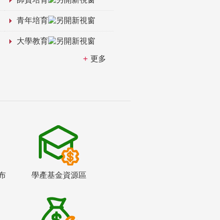
青年培育
大學教育
更多
布
學產基金資源區