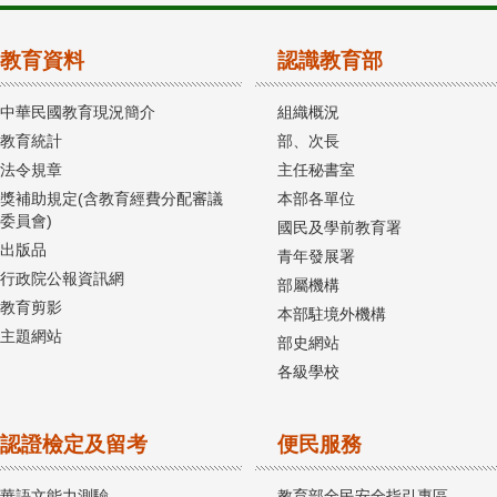
教育資料
認識教育部
中華民國教育現況簡介
組織概況
教育統計
部、次長
法令規章
主任秘書室
獎補助規定(含教育經費分配審議
本部各單位
委員會)
國民及學前教育署
出版品
青年發展署
行政院公報資訊網
部屬機構
教育剪影
本部駐境外機構
主題網站
部史網站
各級學校
認證檢定及留考
便民服務
華語文能力測驗
教育部全民安全指引專區