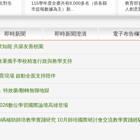
教育部
生對生
115學年度全臺共有8,000多名（依各縣
人創意競
市提報數據為主）新...
即時新聞
即時新聞澄清
電子布告欄
業知能 共築友善校園
教署攜手學校精進行政與教學支持
教育現場 啟動全面支持陪伴
ox」特效藥/翻轉無聊地獄
2026數位學習國際論壇高雄登場
碼補助師培教學實踐研究 10月師培國際研討會交流教學實踐經