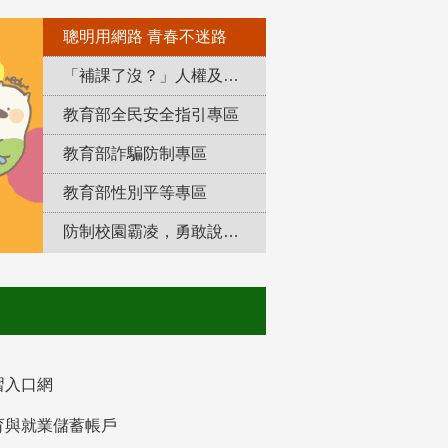
聰明用網路 青春不迷路
「補課了沒？」人權及轉型正義教育專區
教育部全民安全指引專區
教育部詐騙防制專區
教育部性別平等專區
防制校園霸凌，勇敢說出來！
習入口網
育與就業儲蓄帳戶