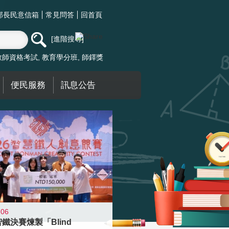
部長民意信箱
常見問答
回首頁
進階搜尋
教師資格考試
教育學分班
師鐸獎
便民服務
訊息公告
-06
智鐵決賽煉製「Blind