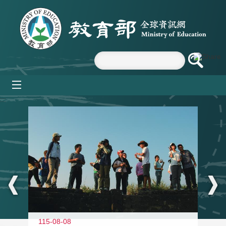
跳到主要內容區塊
mobile_menu
:::
11
115-08-08