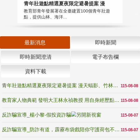
教
青年壯遊點精選夏夜限定避暑提案 漫
在
教育部青年發展署在全臺建置100個青年壯遊
譽
點，提供山林、海洋...
最新消息
即時新聞
即時新聞澄清
電子布告欄
資料下載
青年壯遊點精選夏夜限定避暑提案 漫天蝠影、竹林尋蛙、茶香夜觀 邀青年暮色出發
115-08-08
教育家人物典範 發明大王林永禎教授 用自身經歷點亮學生的路
115-08-08
反詐騙宣導_楊小黎-假投資詐騙
115-08-07
反詐騙宣導_防詐有道，霹靂布袋戲陪你守護荷包不受騙
115-08-07