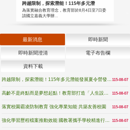
高
跨越限制，探索潛能！115年多元潛
教
為落實融合教育理念，教育部於8月4日至7日委
博
請國立嘉義大學辦...
最新消息
即時新聞
即時新聞澄清
電子布告欄
資料下載
跨越限制，探索潛能！115年多元潛能發展夏令營發掘生命無限可能
115-08-07
高齡不是終點而是夢想起點！教育部打造「人生設計夢工場」 參展第3屆高齡健康產業博覽會
115-08-07
落實校園霸凌防制教育 強化專業知能 共築友善校園
115-08-07
強化學習歷程檔案推動效能 國教署攜手學校精進行政與教學支持
115-08-07