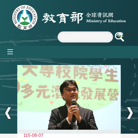
跳到主要內容區塊
mobile_menu
:::
11
115-08-07