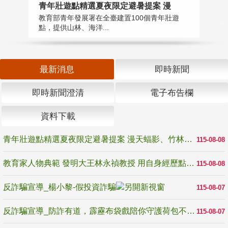
教
青年壯遊點精選夏夜限定避暑提案 漫
在
教育部青年發展署在全臺建置100個青年壯遊
譽
點，提供山林、海洋...
最新消息
即時新聞
即時新聞澄清
電子布告欄
資料下載
青年壯遊點精選夏夜限定避暑提案 漫天蝠影、竹林尋蛙、茶香夜觀 邀青年暮色出發
115-08-08
教育家人物典範 發明大王林永禎教授 用自身經歷點亮學生的路
115-08-08
反詐騙宣導_楊小黎-假投資詐騙
115-08-07
反詐騙宣導_防詐有道，霹靂布袋戲陪你守護荷包不受騙
115-08-07