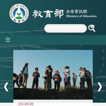
跳到主要內容區塊
mobile_menu
:::
11
115-08-08