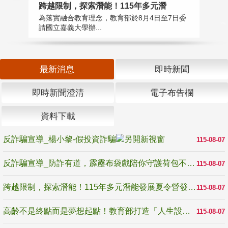
高
跨越限制，探索潛能！115年多元潛
教
為落實融合教育理念，教育部於8月4日至7日委
博
請國立嘉義大學辦...
最新消息
即時新聞
即時新聞澄清
電子布告欄
資料下載
反詐騙宣導_楊小黎-假投資詐騙
115-08-07
反詐騙宣導_防詐有道，霹靂布袋戲陪你守護荷包不受騙
115-08-07
跨越限制，探索潛能！115年多元潛能發展夏令營發掘生命無限可能
115-08-07
高齡不是終點而是夢想起點！教育部打造「人生設計夢工場」 參展第3屆高齡健康產業博覽會
115-08-07