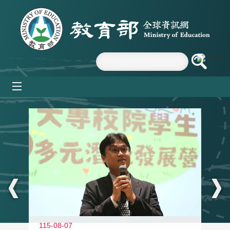
跳到主要內容區塊
mobile_menu
:::
11
115-08-07