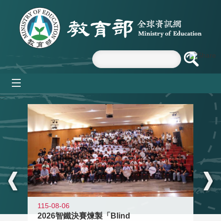
跳到主要內容區塊
mobile_menu
:::
115-08-06
2026智鐵決賽煉製「Blind
11