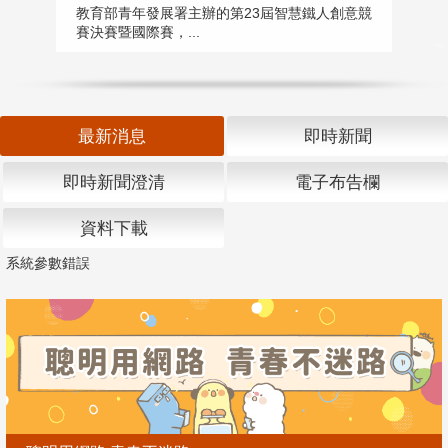
匯
教育部青年發展署主辦的第23屆智慧鐵人創意競
賽決賽暨國際賽，...
教
「
最新消息
即時新聞
即時新聞澄清
電子布告欄
資料下載
系統參數錯誤