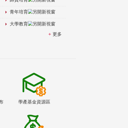
青年培育
大學教育
更多
布
學產基金資源區