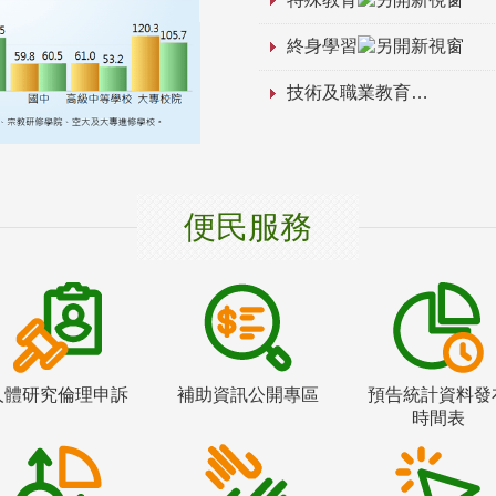
終身學習
技術及職業教育
便民服務
人體研究倫理申訴
補助資訊公開專區
預告統計資料發
時間表