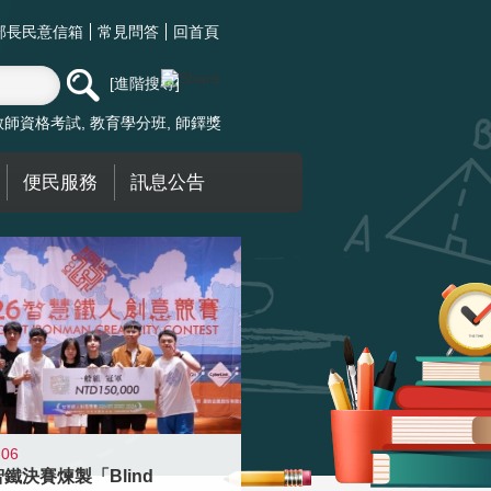
部長民意信箱
常見問答
回首頁
進階搜尋
教師資格考試
教育學分班
師鐸獎
便民服務
訊息公告
-06
智鐵決賽煉製「Blind