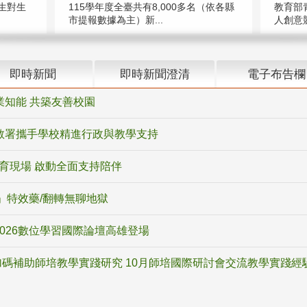
教育部
生對生
115學年度全臺共有8,000多名（依各縣
人創意競
市提報數據為主）新...
即時新聞
即時新聞澄清
電子布告欄
業知能 共築友善校園
教署攜手學校精進行政與教學支持
教育現場 啟動全面支持陪伴
ox」特效藥/翻轉無聊地獄
2026數位學習國際論壇高雄登場
碼補助師培教學實踐研究 10月師培國際研討會交流教學實踐經