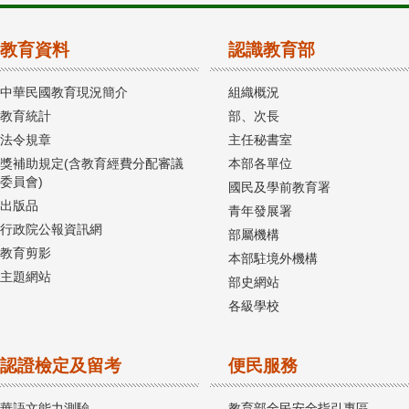
教育資料
認識教育部
中華民國教育現況簡介
組織概況
教育統計
部、次長
法令規章
主任秘書室
獎補助規定(含教育經費分配審議
本部各單位
委員會)
國民及學前教育署
出版品
青年發展署
行政院公報資訊網
部屬機構
教育剪影
本部駐境外機構
主題網站
部史網站
各級學校
認證檢定及留考
便民服務
華語文能力測驗
教育部全民安全指引專區