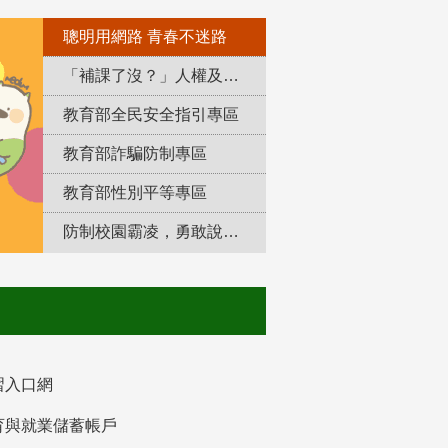
聰明用網路 青春不迷路
「補課了沒？」人權及轉型正義教育專區
教育部全民安全指引專區
教育部詐騙防制專區
教育部性別平等專區
防制校園霸凌，勇敢說出來！
習入口網
育與就業儲蓄帳戶