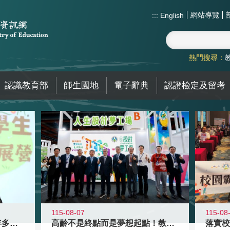
網站導覽
:::
English
熱門搜尋：
認識教育部
師生園地
電子辭典
認證檢定及留考
115-08-07
115-08
高齡不是終點而是夢想起點！教育部打
跨越限制，探索潛能！115年多元潛