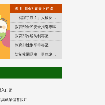
聰明用網路 青春不迷路
「補課了沒？」人權及轉型正義教育專區
教育部全民安全指引專區
教育部詐騙防制專區
教育部性別平等專區
防制校園霸凌，勇敢說出來！
習入口網
育與就業儲蓄帳戶