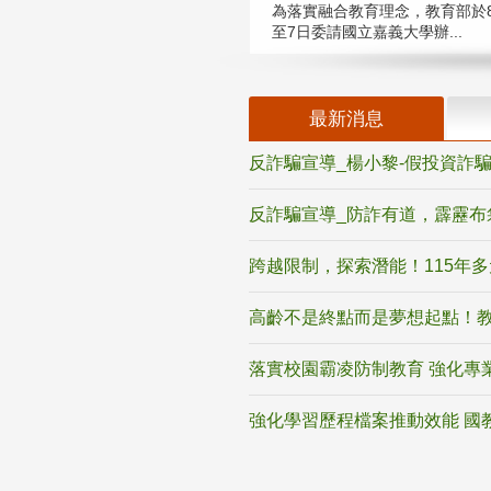
為落實融合教育理念，教育部於8
至7日委請國立嘉義大學辦...
最新消息
反詐騙宣導_楊小黎-假投資詐
反詐騙宣導_防詐有道，霹靂布
跨越限制，探索潛能！115年
高齡不是終點而是夢想起點！教
落實校園霸凌防制教育 強化專
強化學習歷程檔案推動效能 國