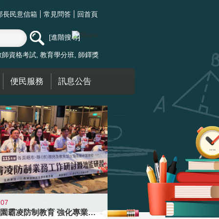
部長民意信箱
常見問答
回首頁
進階搜尋
教師資格考試
教育學分班
師鐸獎
便民服務
訊息公告
-07
落實校園霸凌防制教育 強化專業知能