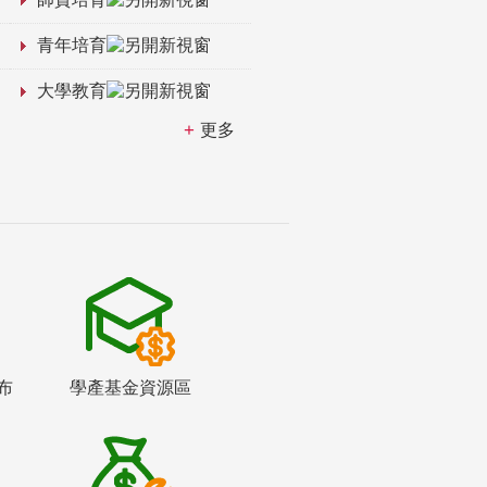
青年培育
大學教育
更多
布
學產基金資源區