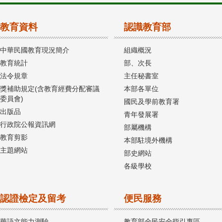
教育資料
認識教育部
中華民國教育現況簡介
組織概況
教育統計
部、次長
法令規章
主任秘書室
獎補助規定(含教育經費分配審議
本部各單位
委員會)
國民及學前教育署
出版品
青年發展署
行政院公報資訊網
部屬機構
教育剪影
本部駐境外機構
主題網站
部史網站
各級學校
認證檢定及留考
便民服務
華語文能力測驗
教育部全民安全指引專區