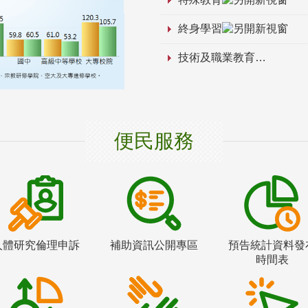
終身學習
技術及職業教育
便民服務
人體研究倫理申訴
補助資訊公開專區
預告統計資料發
時間表