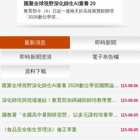
匯聚全球視野深化師生AI素養 20
國
教育部今（6）日起一連兩天於高雄展覽館辦理
教
「2026數位學習...
中
最新消息
即時新聞
即時新聞澄清
電子布告欄
資料下載
匯聚全球視野深化師生AI素養 2026數位學習國際論壇高雄登場
115-08-06
深化師培與現場連結！教育部加碼補助師培教學實踐研究 10月師培國際研討會交流教學實踐經驗
115-08-06
國教署「全國高中暑期研習營」 以多元課程培養學生瞭解誠信專業與倫理價值
115-08-05
《食品安全衛生管理法》修正草案
115-08-05