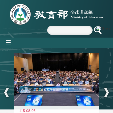
跳到主要內容區塊
mobile_menu
:::
115-08-06
11