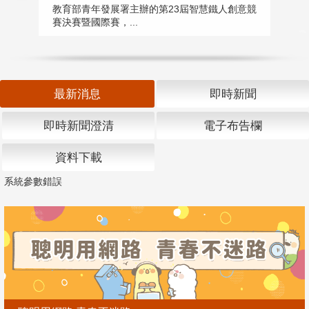
匯
教育部青年發展署主辦的第23屆智慧鐵人創意競
賽決賽暨國際賽，...
教
「
最新消息
即時新聞
即時新聞澄清
電子布告欄
資料下載
系統參數錯誤