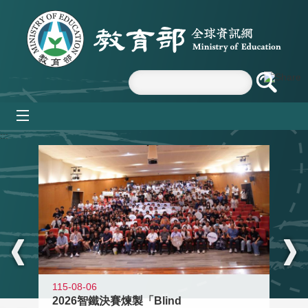
跳到主要內容區塊
mobile_menu
:::
115-08-06
2026智鐵決賽煉製「Blind
11