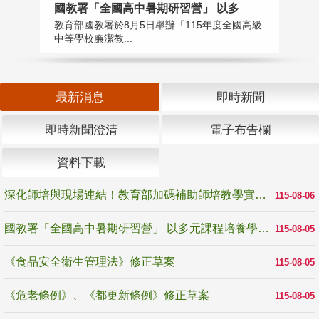
國教署「全國高中暑期研習營」 以多
學
教育部國教署於8月5日舉辦「115年度全國高級
教
中等學校廉潔教...
「
最新消息
即時新聞
即時新聞澄清
電子布告欄
資料下載
深化師培與現場連結！教育部加碼補助師培教學實踐研究 10月師培國際研討會交流教學實踐經驗
115-08-06
國教署「全國高中暑期研習營」 以多元課程培養學生瞭解誠信專業與倫理價值
115-08-05
《食品安全衛生管理法》修正草案
115-08-05
《危老條例》、《都更新條例》修正草案
115-08-05