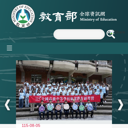
跳到主要內容區塊
mobile_menu
:::
115-08-05
11