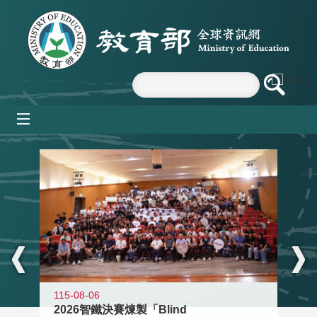
跳到主要內容區塊
mobile_menu
:::
115-08-06
2026智鐵決賽煉製「Blind
11