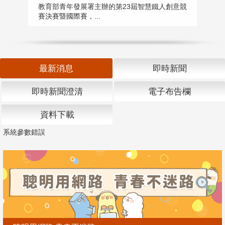
匯
教育部青年發展署主辦的第23屆智慧鐵人創意競
賽決賽暨國際賽，...
教
「
最新消息
即時新聞
即時新聞澄清
電子布告欄
資料下載
系統參數錯誤