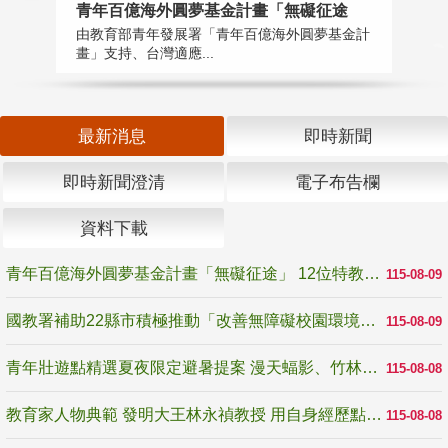
青年百億海外圓夢基金計畫「無礙征途
國
由教育部青年發展署「青年百億海外圓夢基金計
無
畫」支持、台灣適應...
是
最新消息
即時新聞
即時新聞澄清
電子布告欄
資料下載
青年百億海外圓夢基金計畫「無礙征途」 12位特教與弱勢青年勇闖西班牙 跨越感官限制見證生命蛻變
115-08-09
國教署補助22縣市積極推動「改善無障礙校園環境計畫」 打造友善、安全、無礙學習空間
115-08-09
青年壯遊點精選夏夜限定避暑提案 漫天蝠影、竹林尋蛙、茶香夜觀 邀青年暮色出發
115-08-08
教育家人物典範 發明大王林永禎教授 用自身經歷點亮學生的路
115-08-08