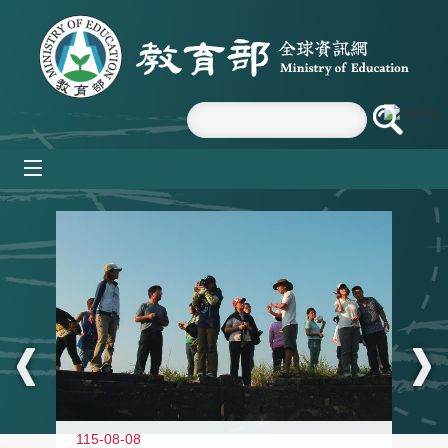
跳到主要內容區塊
mobile_menu
:::
11
115-08-08