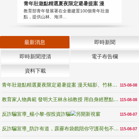
教
青年壯遊點精選夏夜限定避暑提案 漫
在
教育部青年發展署在全臺建置100個青年壯遊
譽
點，提供山林、海洋...
最新消息
即時新聞
即時新聞澄清
電子布告欄
資料下載
青年壯遊點精選夏夜限定避暑提案 漫天蝠影、竹林尋蛙、茶香夜觀 邀青年暮色出發
115-08-08
教育家人物典範 發明大王林永禎教授 用自身經歷點亮學生的路
115-08-08
反詐騙宣導_楊小黎-假投資詐騙
115-08-07
反詐騙宣導_防詐有道，霹靂布袋戲陪你守護荷包不受騙
115-08-07