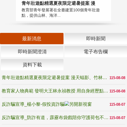
教
青年壯遊點精選夏夜限定避暑提案 漫
在
教育部青年發展署在全臺建置100個青年壯遊
譽
點，提供山林、海洋...
最新消息
即時新聞
即時新聞澄清
電子布告欄
資料下載
青年壯遊點精選夏夜限定避暑提案 漫天蝠影、竹林尋蛙、茶香夜觀 邀青年暮色出發
115-08-08
教育家人物典範 發明大王林永禎教授 用自身經歷點亮學生的路
115-08-08
反詐騙宣導_楊小黎-假投資詐騙
115-08-07
反詐騙宣導_防詐有道，霹靂布袋戲陪你守護荷包不受騙
115-08-07