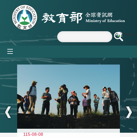
跳到主要內容區塊
mobile_menu
:::
11
115-08-08