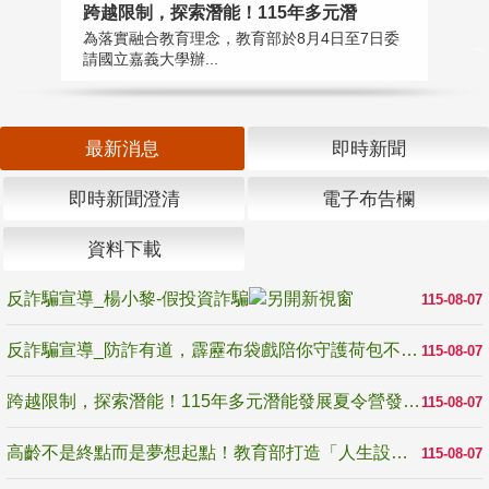
高
跨越限制，探索潛能！115年多元潛
教
為落實融合教育理念，教育部於8月4日至7日委
博
請國立嘉義大學辦...
最新消息
即時新聞
即時新聞澄清
電子布告欄
資料下載
反詐騙宣導_楊小黎-假投資詐騙
115-08-07
反詐騙宣導_防詐有道，霹靂布袋戲陪你守護荷包不受騙
115-08-07
跨越限制，探索潛能！115年多元潛能發展夏令營發掘生命無限可能
115-08-07
高齡不是終點而是夢想起點！教育部打造「人生設計夢工場」 參展第3屆高齡健康產業博覽會
115-08-07