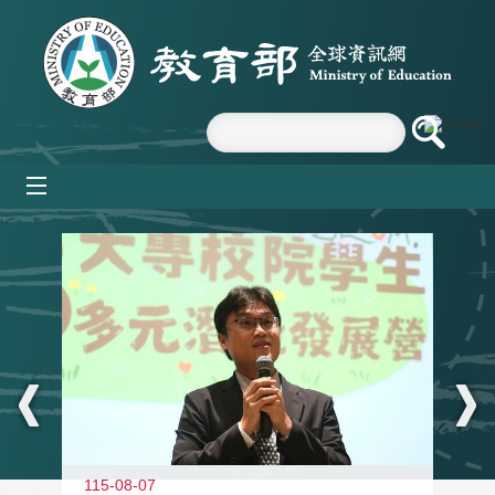
跳到主要內容區塊
mobile_menu
:::
11
115-08-07